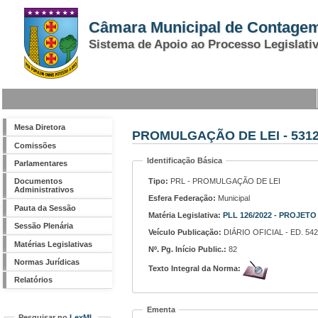
Câmara Municipal de Contage
Sistema de Apoio ao Processo Legislati
Mesa Diretora
PROMULGAÇÃO DE LEI - 5312 
Comissões
Identificação Básica
Parlamentares
Tipo:
PRL - PROMULGAÇÃO DE LEI
Documentos
Administrativos
Esfera Federação:
Municipal
Pauta da Sessão
Matéria Legislativa:
PLL 126/2022 - PROJ
Sessão Plenária
Veículo Publicação:
DIÁRIO OFICIAL - ED. 542
Matérias Legislativas
Nº. Pg. Início Public.:
82
Normas Jurídicas
Texto Integral da Norma:
Relatórios
Ementa
Pesquisar no
LexML