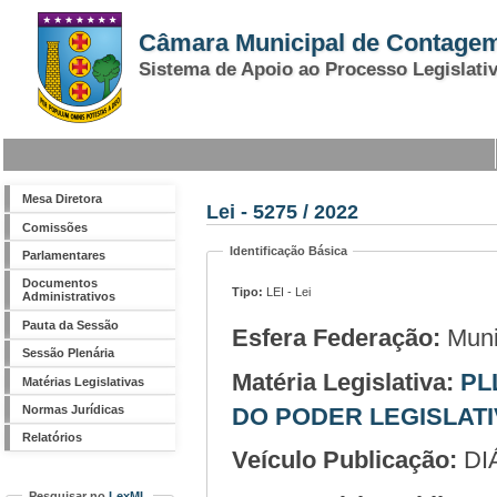
Câmara Municipal de Contage
Sistema de Apoio ao Processo Legislati
Mesa Diretora
Lei - 5275 / 2022
Comissões
Identificação Básica
Parlamentares
Documentos
Tipo:
LEI - Lei
Administrativos
Pauta da Sessão
Esfera Federação:
Muni
Sessão Plenária
Matéria Legislativa:
PLL 206/2021 - PROJE
Matérias Legislativas
Normas Jurídicas
DO PODER LEGISLAT
Relatórios
Veículo Publicação:
DI
Pesquisar no
LexML