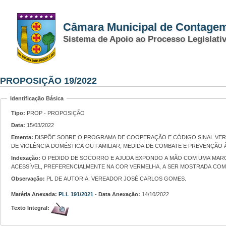
Câmara Municipal de Contage
Sistema de Apoio ao Processo Legislati
PROPOSIÇÃO 19/2022
Identificação Básica
Tipo:
PROP - PROPOSIÇÃO
Data:
15/03/2022
Ementa:
DISPÕE SOBRE O PROGRAMA DE COOPERAÇÃO E CÓDIGO SINAL VERMELHO, COMO FORMA DE PEDIDO DE SOCORRO E AJUDA PARA MULHERES EM SITUAÇÃO
DE VIOLÊNCIA DOMÉSTICA OU FAMILIAR, MEDIDA DE COMBATE E PREVENÇÃO À
Indexação:
O PEDIDO DE SOCORRO E AJUDA EXPONDO A MÃO COM UMA MARCA EM SEU CENTRO, NA FORMA DE UM "X", FEITA COM BATOM, CANETA OU OUTRO MATERIAL
ACESSÍVEL, PREFERENCIALMENTE NA COR VERMELHA, A SER MOSTRADA COM
Observação:
PL DE AUTORIA: VEREADOR JOSÉ CARLOS GOMES.
Matéria Anexada:
PLL 191/2021
-
Data Anexação:
14/10/2022
Texto Integral: