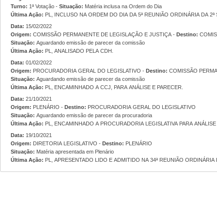
Turno:
1ª Votação -
Situação:
Matéria inclusa na Ordem do Dia
Última Ação:
PL, INCLUSO NA ORDEM DO DIA DA 5ª REUNIÃO ORDINÁRIA DA 2ª 
Data:
15/02/2022
Origem:
COMISSÃO PERMANENTE DE LEGISLAÇÃO E JUSTIÇA -
Destino:
COMIS
Situação:
Aguardando emissão de parecer da comissão
Última Ação:
PL, ANALISADO PELA CDH.
Data:
01/02/2022
Origem:
PROCURADORIA GERAL DO LEGISLATIVO -
Destino:
COMISSÃO PERMA
Situação:
Aguardando emissão de parecer da comissão
Última Ação:
PL, ENCAMINHADO A CCJ, PARA ANÁLISE E PARECER.
Data:
21/10/2021
Origem:
PLENÁRIO -
Destino:
PROCURADORIA GERAL DO LEGISLATIVO
Situação:
Aguardando emissão de parecer da procuradoria
Última Ação:
PL, ENCAMINHADO A PROCURADORIA LEGISLATIVA PARA ANÁLISE
Data:
19/10/2021
Origem:
DIRETORIA LEGISLATIVO -
Destino:
PLENÁRIO
Situação:
Matéria apresentada em Plenário
Última Ação:
PL, APRESENTADO LIDO E ADMITIDO NA 34ª REUNIÃO ORDINÁRIA D