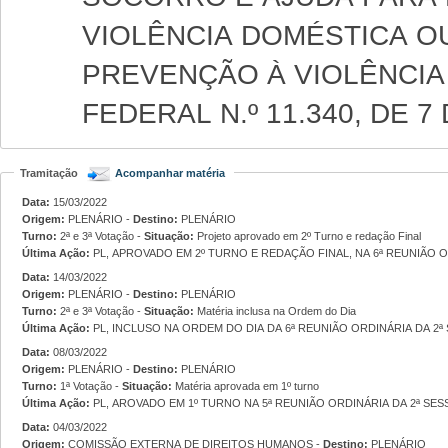
VIOLÊNCIA DOMÉSTICA OU
PREVENÇÃO À VIOLÊNCIA
FEDERAL N.º 11.340, DE 7
Tramitação
Acompanhar matéria
Data:
15/03/2022
Origem:
PLENÁRIO -
Destino:
PLENÁRIO
Turno:
2ª e 3ª Votação -
Situação:
Projeto aprovado em 2º Turno e redação Final
Última Ação:
PL, APROVADO EM 2º TURNO E REDAÇÃO FINAL, NA 6ª REUNIÃO OR
Data:
14/03/2022
Origem:
PLENÁRIO -
Destino:
PLENÁRIO
Turno:
2ª e 3ª Votação -
Situação:
Matéria inclusa na Ordem do Dia
Última Ação:
PL, INCLUSO NA ORDEM DO DIA DA 6ª REUNIÃO ORDINÁRIA DA 2ª 
Data:
08/03/2022
Origem:
PLENÁRIO -
Destino:
PLENÁRIO
Turno:
1ª Votação -
Situação:
Matéria aprovada em 1º turno
Última Ação:
PL, AROVADO EM 1º TURNO NA 5ª REUNIÃO ORDINÁRIA DA 2ª SESS
Data:
04/03/2022
Origem:
COMISSÃO EXTERNA DE DIREITOS HUMANOS -
Destino:
PLENÁRIO