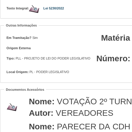
Texto Integral:
Lei 5230/2022
Outras Informações
Matéria
Em Tramitação?
Sim
Origem Externa
Número
Tipo:
PLL - PROJETO DE LEI DO PODER LEGISLATIVO
Local Origem:
PL - PODER LEGISLATIVO
Documentos Acessórios
Nome:
VOTAÇÃO 2º TUR
Autor:
VEREADORES
Nome:
PARECER DA CD