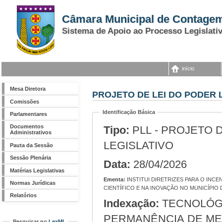
Câmara Municipal de Contage
Sistema de Apoio ao Processo Legislati
início
Mesa Diretora
PROJETO DE LEI DO PODER L
Comissões
Identificação Básica
Parlamentares
Documentos
Tipo:
PLL - PROJETO 
Administrativos
LEGISLATIVO
Pauta da Sessão
Sessão Plenária
Data:
28/04/2026
Matérias Legislativas
Ementa:
INSTITUI DIRETRIZES PARA O INCENTIVO À PARTICIPAÇÃO DE MULHERES NA CIÊNCIA, NA PRODUÇÃO DE CONHECIMENTO
Normas Jurídicas
CIENTÍFICO E NA INOVAÇÃO NO MUNICÍPIO
Relatórios
Indexação:
TECNOLÓGICAS; INOVAÇÃO; FORMAÇÃO E
PERMANÊNCIA DE ME
Pesquisar no
LexML