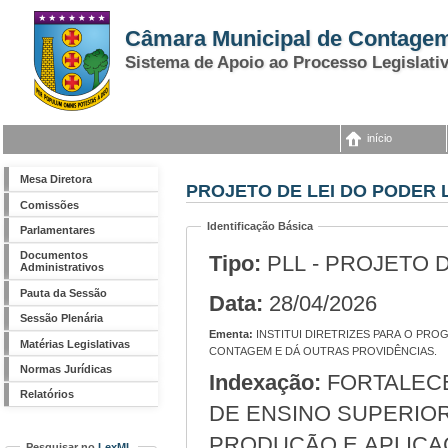
Câmara Municipal de Contage
Sistema de Apoio ao Processo Legislati
início
Mesa Diretora
PROJETO DE LEI DO PODER L
Comissões
Identificação Básica
Parlamentares
Documentos
Tipo:
PLL - PROJETO 
Administrativos
Pauta da Sessão
Data:
28/04/2026
Sessão Plenária
Ementa:
INSTITUI DIRETRIZES PARA O PROGRAMA MUNICIPAL DE INCENTIVO À EXTENSÃO UNIVERSITÁRIA NO MUNICÍPIO DE
Matérias Legislativas
CONTAGEM E DÁ OUTRAS PROVIDÊNCIAS.
Normas Jurídicas
Indexação:
FORTALECER A INTEGRAÇÃO ENTRE INSTITUIÇÕES
Relatórios
DE ENSINO SUPERIOR
PRODUÇÃO E APLICA
Pesquisar no
LexML