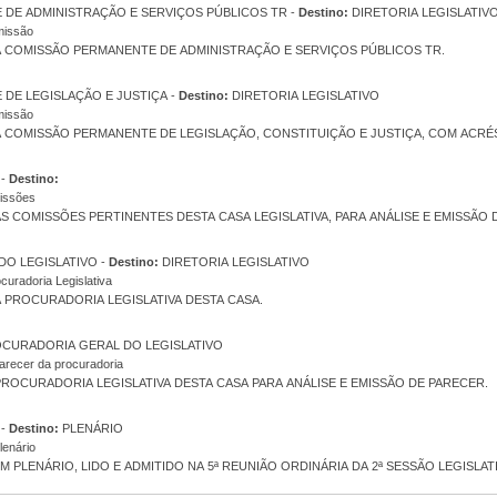
COMISSÃO PERMANENTE DE ADMINISTRAÇÃO E SERVIÇOS PÚBLICOS TR -
Destino:
DIRETORIA LEGISLATIV
missão
A COMISSÃO PERMANENTE DE ADMINISTRAÇÃO E SERVIÇOS PÚBLICOS TR.
COMISSÃO PERMANENTE DE LEGISLAÇÃO E JUSTIÇA -
Destino:
DIRETORIA LEGISLATIVO
missão
A COMISSÃO PERMANENTE DE LEGISLAÇÃO, CONSTITUIÇÃO E JUSTIÇA, COM ACRÉ
DIRETORIA LEGISLATIVO -
Destino:
missões
S COMISSÕES PERTINENTES DESTA CASA LEGISLATIVA, PARA ANÁLISE E EMISSÃO 
PROCURADORIA GERAL DO LEGISLATIVO -
Destino:
DIRETORIA LEGISLATIVO
curadoria Legislativa
A PROCURADORIA LEGISLATIVA DESTA CASA.
CURADORIA GERAL DO LEGISLATIVO
recer da procuradoria
ROCURADORIA LEGISLATIVA DESTA CASA PARA ANÁLISE E EMISSÃO DE PARECER.
DIRETORIA LEGISLATIVO -
Destino:
PLENÁRIO
lenário
 PLENÁRIO, LIDO E ADMITIDO NA 5ª REUNIÃO ORDINÁRIA DA 2ª SESSÃO LEGISLATI