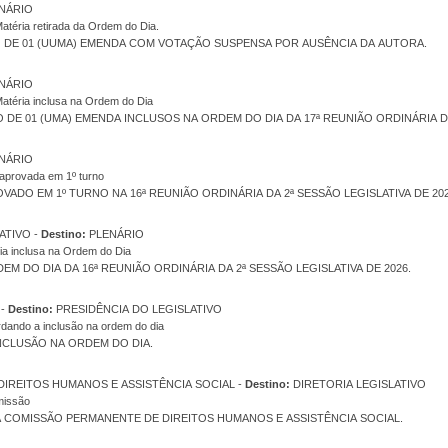
NÁRIO
atéria retirada da Ordem do Dia.
 DE 01 (UUMA) EMENDA COM VOTAÇÃO SUSPENSA POR AUSÊNCIA DA AUTORA.
NÁRIO
atéria inclusa na Ordem do Dia
DE 01 (UMA) EMENDA INCLUSOS NA ORDEM DO DIA DA 17ª REUNIÃO ORDINÁRIA DA 
NÁRIO
aprovada em 1º turno
VADO EM 1º TURNO NA 16ª REUNIÃO ORDINÁRIA DA 2ª SESSÃO LEGISLATIVA DE 2
PRESIDÊNCIA DO LEGISLATIVO -
Destino:
PLENÁRIO
ia inclusa na Ordem do Dia
EM DO DIA DA 16ª REUNIÃO ORDINÁRIA DA 2ª SESSÃO LEGISLATIVA DE 2026.
DIRETORIA LEGISLATIVO -
Destino:
PRESIDÊNCIA DO LEGISLATIVO
dando a inclusão na ordem do dia
CLUSÃO NA ORDEM DO DIA.
COMISSÃO PERMAN. DE DIREITOS HUMANOS E ASSISTÊNCIA SOCIAL -
Destino:
DIRETORIA LEGISLATIVO
missão
A COMISSÃO PERMANENTE DE DIREITOS HUMANOS E ASSISTÊNCIA SOCIAL.