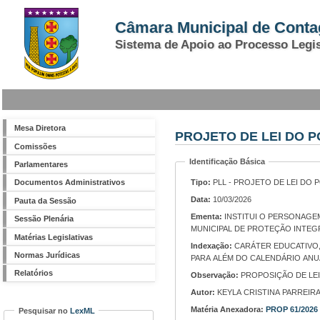
Câmara Municipal de Cont
Sistema de Apoio ao Processo Legis
Mesa Diretora
PROJETO DE LEI DO P
Comissões
Identificação Básica
Parlamentares
Tipo:
PLL - PROJETO DE LEI DO 
Documentos Administrativos
Data:
10/03/2026
Pauta da Sessão
Ementa:
INSTITUI O PERSONAGEM FLOR LARANJINHA COMO INTEGRANTE DO GRUPO DE PERSONAGENS DA TURMA DO CONTAGIO, COMO SÍMBOLO PERMANENTE DA POLÍTICA
Sessão Plenária
MUNICIPAL DE PROTEÇÃO INTEGR
Matérias Legislativas
Indexação:
CARÁTER EDUCATIVO, PREVENTIVO E INSTITUCIONAL; ENFRENTAMENTO DO ABUSO E EXPLORAÇÃO SEXUAL DE CRIANÇAS E ADOLESCENTES; MENSAGEM DE PROTEÇÃO
Normas Jurídicas
PARA ALÉM DO CALENDÁRIO ANU
Relatórios
Observação:
PROPOSIÇÃO DE LEI N
Autor:
KEYLA CRISTINA PARREIR
Matéria Anexadora:
PROP 61/2026
Pesquisar no
LexML