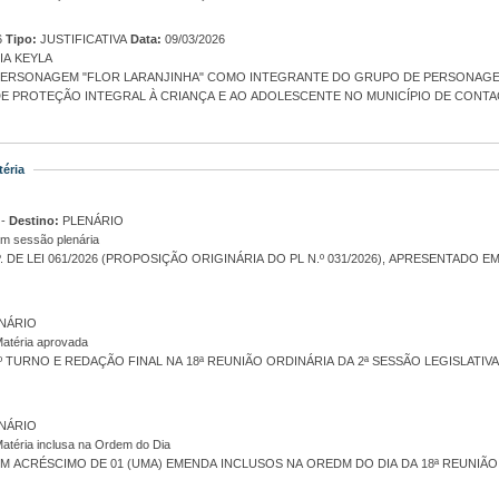
6
Tipo:
JUSTIFICATIVA
Data:
09/03/2026
A KEYLA
 PERSONAGEM "FLOR LARANJINHA" COMO INTEGRANTE DO GRUPO DE PERSONAG
 DE PROTEÇÃO INTEGRAL À CRIANÇA E AO ADOLESCENTE NO MUNICÍPIO DE CONTA
éria
DIRETORIA LEGISLATIVO -
Destino:
PLENÁRIO
em sessão plenária
RESENTADO EM PLENÁRIO, LIDO E ADMITIDO NA 23ª REUNIÃO ORDINÁRIA DA
NÁRIO
atéria aprovada
 TURNO E REDAÇÃO FINAL NA 18ª REUNIÃO ORDINÁRIA DA 2ª SESSÃO LEGISLATIV
NÁRIO
atéria inclusa na Ordem do Dia
 ACRÉSCIMO DE 01 (UMA) EMENDA INCLUSOS NA OREDM DO DIA DA 18ª REUNIÃO O