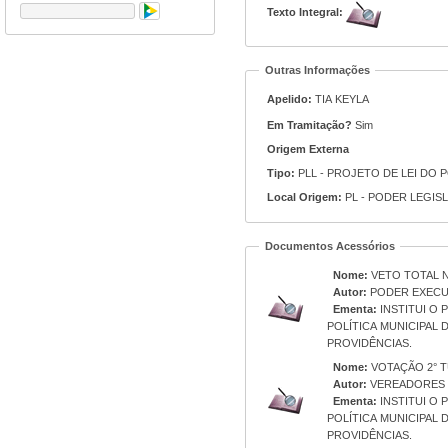
Texto Integral:
Outras Informações
Apelido:
TIA KEYLA
Em Tramitação?
Sim
Origem Externa
Tipo:
PLL - PROJETO DE LEI DO 
Local Origem:
PL - PODER LEGIS
Documentos Acessórios
Nome:
VETO TOTAL N.
Autor:
PODER EXECU
Ementa:
INSTITUI O
POLÍTICA MUNICIPAL
PROVIDÊNCIAS.
Nome:
VOTAÇÃO 2° T
Autor:
VEREADORES 
Ementa:
INSTITUI O
POLÍTICA MUNICIPAL
PROVIDÊNCIAS.