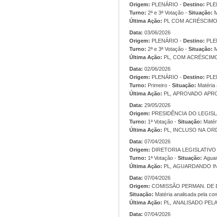
Origem:
PLENÁRIO -
Destino:
PLE
Turno:
2ª e 3ª Votação -
Situação:
M
Última Ação:
PL COM ACRÉSCIMO
Data:
03/06/2026
Origem:
PLENÁRIO -
Destino:
PLE
Turno:
2ª e 3ª Votação -
Situação:
M
Última Ação:
PL, COM ACRÉSCIMO 
Data:
02/06/2026
Origem:
PLENÁRIO -
Destino:
PLE
Turno:
Primeiro -
Situação:
Matéria 
Última Ação:
PL, APROVADO APRO
Data:
29/05/2026
Origem:
Turno:
1ª Votação -
Situação:
Matér
Última Ação:
PL, INCLUSO NA ORD
Data:
07/04/2026
Origem:
Turno:
1ª Votação -
Situação:
Aguar
Última Ação:
PL, AGUARDANDO IN
Data:
07/04/2026
Origem:
Situação:
Matéria analisada pela co
Última Ação:
PL, ANALISADO PEL
Data:
07/04/2026