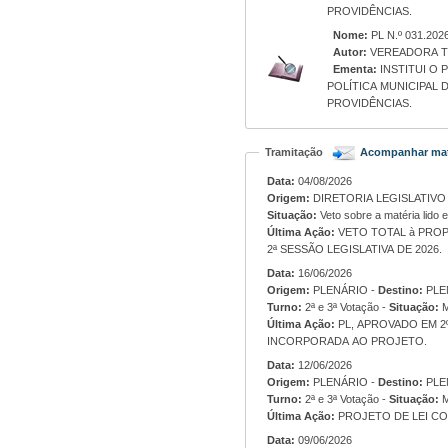
PROVIDÊNCIAS.
Nome:
PL N.º 031.202
Autor:
VEREADORA TI
Ementa:
INSTITUI O
POLÍTICA MUNICIPAL
PROVIDÊNCIAS.
Tramitação
Acompanhar mat
Data:
04/08/2026
Origem:
Situação:
Veto sobre a matéria lido 
Última Ação:
VETO TOTAL à PROP. DE LEI 061/2026 (PROPOSIÇÃO ORIGINÁRIA DO PL N.º 031/2026), AP
2ª SESSÃO LEGISLATIVA DE 2026.
Data:
16/06/2026
Origem:
PLENÁRIO -
Destino:
PLE
Turno:
2ª e 3ª Votação -
Situação:
M
Última Ação:
PL, APROVADO EM 2º
INCORPORADA AO PROJETO.
Data:
12/06/2026
Origem:
PLENÁRIO -
Destino:
PLE
Turno:
2ª e 3ª Votação -
Situação:
M
Última Ação:
PROJETO DE LEI COM
Data:
09/06/2026