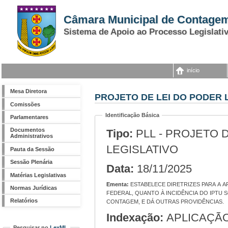
Câmara Municipal de Contage
Sistema de Apoio ao Processo Legislati
início
Mesa Diretora
PROJETO DE LEI DO PODER L
Comissões
Identificação Básica
Parlamentares
Documentos
Tipo:
PLL - PROJETO 
Administrativos
LEGISLATIVO
Pauta da Sessão
Sessão Plenária
Data:
18/11/2025
Matérias Legislativas
Ementa:
ESTABELECE DIRETRIZES PARA A APLICAÇÃO DA IMUNIDADE TRIBUTÁRIA PREVISTA NO ART. 150, VI, "B", DA CONSTITUIÇÃO
Normas Jurídicas
FEDERAL, QUANTO À INCIDÊNCIA DO IPTU
Relatórios
CONTAGEM, E DÁ OUTRAS PROVIDÊNCIAS.
Indexação:
APLICAÇÃO DA IMUNIDADE TRIBUTÁRIA CONFERIDA
Pesquisar no
LexML