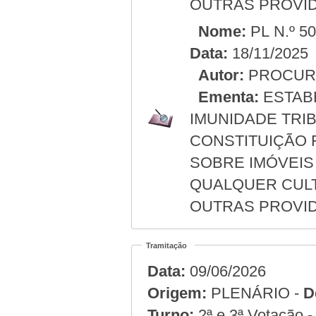
OUTRAS PROVID
Nome:
PL N.º 5
Data:
18/11/2025
Autor:
PROCURA
Ementa:
ESTABE
IMUNIDADE TRIBU
CONSTITUIÇÃO 
SOBRE IMÓVEIS
QUALQUER CULT
OUTRAS PROVID
Tramitação
Data:
09/06/2026
Origem:
PLENÁRIO -
D
Turno:
2ª e 3ª Votação 