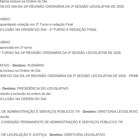
atéria inclusa na Ordem do Dia
ODEM DO DIA DA 15ª REUNIÃO ORDINÁRIA DA 2ª SESSÃO LEGISLATIVA DE 2026.
NÁRIO
guardando votação em 2º Turno e redação Final
CLUSÃO NA ORDEM DO DIA - 2º TURNO E REDAÇÃO FINAL.
NÁRIO
aprovada em 1º turno
 TURNO NA 14ª REUNIÃO ORDINÁRIA DA 2ª SESSÃO LEGISLATIVA DE 2026.
PRESIDÊNCIA DO LEGISLATIVO -
Destino:
PLENÁRIO
ia inclusa na Ordem do Dia
EM DO DIA DA 14ª REUNIÃO ORDINÁRIA DA 2ª SESSÃO LEGISLATIVA DE 2026 - PRI
DIRETORIA LEGISLATIVO -
Destino:
PRESIDÊNCIA DO LEGISLATIVO
dando a inclusão na ordem do dia
CLUSÃO NA ORDEM DO DIA.
COMISSÃO PERMANENTE DE ADMINISTRAÇÃO E SERVIÇOS PÚBLICOS TR -
Destino:
DIRETORIA LEGISLATIV
missão
A COMISSÃO PERMANENTE DE ADMINISTRAÇÃO E SERVIÇOS PÚBLICOS TR.
COMISSÃO PERMANENTE DE LEGISLAÇÃO E JUSTIÇA -
Destino:
DIRETORIA LEGISLATIVO