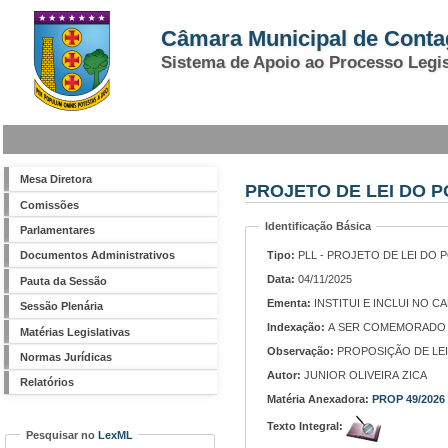
Câmara Municipal de Cont
Sistema de Apoio ao Processo Legis
Mesa Diretora
PROJETO DE LEI DO P
Comissões
Identificação Básica
Parlamentares
Tipo:
PLL - PROJETO DE LEI DO 
Documentos Administrativos
Data:
04/11/2025
Pauta da Sessão
Ementa:
INSTITUI E INCLUI NO
Sessão Plenária
Indexação:
A SER COMEMORADO A
Matérias Legislativas
Observação:
PROPOSIÇÃO DE LEI N
Normas Jurídicas
Autor:
JUNIOR OLIVEIRA ZICA
Relatórios
Matéria Anexadora:
PROP 49/2026
Texto Integral:
Pesquisar no
LexML