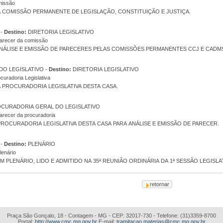
missão
A COMISSÃO PERMANENTE DE LEGISLAÇÃO, CONSTITUIÇÃO E JUSTIÇA.
DIRETORIA LEGISLATIVO -
Destino:
DIRETORIA LEGISLATIVO
arecer da comissão
ÁLISE E EMISSÃO DE PARECERES PELAS COMISSÕES PERMANENTES CCJ E CADMS
PROCURADORIA GERAL DO LEGISLATIVO -
Destino:
DIRETORIA LEGISLATIVO
curadoria Legislativa
A PROCURADORIA LEGISLATIVA DESTA CASA.
CURADORIA GERAL DO LEGISLATIVO
recer da procuradoria
ROCURADORIA LEGISLATIVA DESTA CASA PARA ANÁLISE E EMISSÃO DE PARECER.
DIRETORIA LEGISLATIVO -
Destino:
PLENÁRIO
lenário
 PLENÁRIO, LIDO E ADMITIDO NA 35ª REUNIÃO ORDINÁRIA DA 1ª SESSÃO LEGISLAT
Praça São Gonçalo, 18 - Contagem - MG - CEP: 32017-730 - Telefone: (31)3359-8700
Portal:
http://www.cmc.mg.gov.br
E-mail:
tramitacao.materias@cmc.mg.gov.br