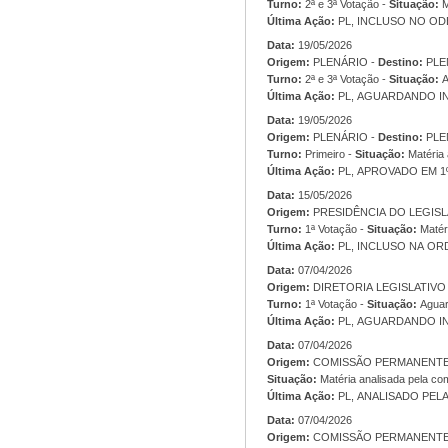
Turno:
2ª e 3ª Votação -
Situação:
M
Última Ação:
PL, INCLUSO NO 
Data:
19/05/2026
Origem:
PLENÁRIO -
Destino:
PLE
Turno:
2ª e 3ª Votação -
Situação:
A
Última Ação:
PL, AGUARDANDO IN
Data:
19/05/2026
Origem:
PLENÁRIO -
Destino:
PLE
Turno:
Primeiro -
Situação:
Matéria 
Última Ação:
PL, APROVADO EM 1º
Data:
15/05/2026
Origem:
Turno:
1ª Votação -
Situação:
Matér
Última Ação:
PL, INCLUSO NA ORD
Data:
07/04/2026
Origem:
Turno:
1ª Votação -
Situação:
Aguar
Última Ação:
PL, AGUARDANDO IN
Data:
07/04/2026
Origem:
Situação:
Matéria analisada pela co
Última Ação:
PL, ANALISADO PEL
Data:
07/04/2026
Origem: