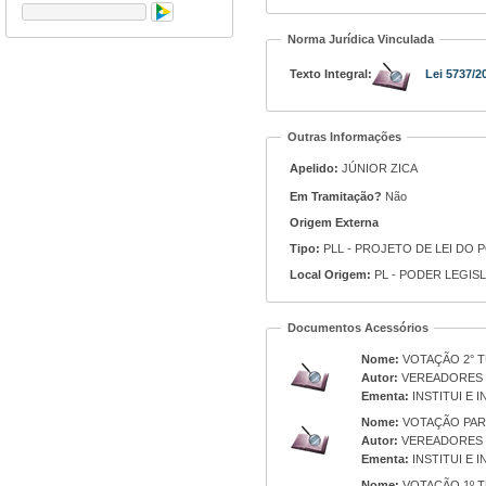
Norma Jurídica Vinculada
Texto Integral:
Lei 5737/2
Outras Informações
Apelido:
JÚNIOR ZICA
Em Tramitação?
Não
Origem Externa
Tipo:
PLL - PROJETO DE LEI DO 
Local Origem:
PL - PODER LEGIS
Documentos Acessórios
Nome:
VOTAÇÃO 2° T
Autor:
VEREADORES 
Ementa:
INSTITUI E 
Nome:
VOTAÇÃO PAR
Autor:
VEREADORES 
Ementa:
INSTITUI E 
Nome:
VOTAÇÃO 1º 