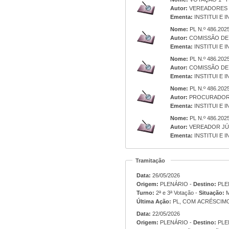
Autor:
VEREADORES 
Ementa:
INSTITUI E 
Nome:
PL N.º 486.202
Autor:
COMISSÃO DE 
Ementa:
INSTITUI E 
Nome:
PL N.º 486.202
Autor:
COMISSÃO DE 
Ementa:
INSTITUI E 
Nome:
PL N.º 486.202
Autor:
PROCURADORI
Ementa:
INSTITUI E 
Nome:
PL N.º 486.202
Autor:
VEREADOR JÚ
Ementa:
INSTITUI E 
Tramitação
Data:
26/05/2026
Origem:
PLENÁRIO -
Destino:
PLE
Turno:
2ª e 3ª Votação -
Situação:
M
Última Ação:
PL, COM ACRÉSCIMO 
Data:
22/05/2026
Origem:
PLENÁRIO -
Destino:
PLE