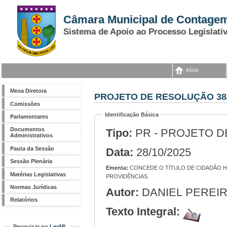
Câmara Municipal de Contage
Sistema de Apoio ao Processo Legislati
início
Mesa Diretora
PROJETO DE RESOLUÇÃO 38
Comissões
Identificação Básica
Parlamentares
Documentos
Tipo:
PR - PROJETO 
Administrativos
Pauta da Sessão
Data:
28/10/2025
Sessão Plenária
Ementa:
CONCEDE O TÍTULO DE CIDADÃO HONORÁRIO DE CONTAGEM AO SENHOR OTACÍLIO NETO COSTA MATTOS E DÁ OUTRAS
Matérias Legislativas
PROVIDÊNCIAS.
Normas Jurídicas
Autor:
DANIEL PEREIR
Relatórios
Texto Integral:
Pesquisar no
LexML