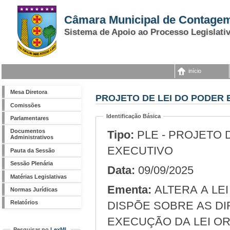
Câmara Municipal de Contage
Sistema de Apoio ao Processo Legislati
início
Mesa Diretora
PROJETO DE LEI DO PODER E
Comissões
Identificação Básica
Parlamentares
Documentos
Tipo:
PLE - PROJETO 
Administrativos
EXECUTIVO
Pauta da Sessão
Sessão Plenária
Data:
09/09/2025
Matérias Legislativas
Ementa:
ALTERA A LEI N.º 5.509, DE 1° DE AGOSTO DE 2024, QUE
Normas Jurídicas
DISPÕE SOBRE AS D
Relatórios
EXECUÇÃO DA LEI ORÇ
Pesquisar no
LexML