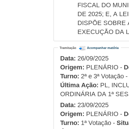
FISCAL DO MUN
DE 2025; E, A LE
DISPÕE SOBRE 
EXECUÇÃO DA LE
Tramitação
Acompanhar matéria
Data:
26/09/2025
Origem:
PLENÁRIO -
D
Turno:
2ª e 3ª Votação 
Última Ação:
PL, INCL
ORDINÁRIA DA 1ª SES
Data:
23/09/2025
Origem:
PLENÁRIO -
D
Turno:
1ª Votação -
Situ