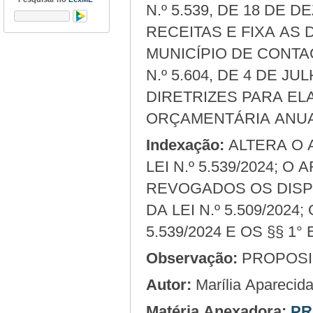
N.º 5.539, DE 18 DE 
RECEITAS E FIXA AS
MUNICÍPIO DE CONTAG
N.º 5.604, DE 4 DE J
DIRETRIZES PARA EL
ORÇAMENTÁRIA ANUAL 
Indexação:
ALTERA O ART. 24 DA LEI N.º 5.509/2024; O ART. 9° DA
LEI N.º 5.539/2024; O A
REVOGADOS OS DISPO
DA LEI N.º 5.509/2024; 
5.539/2024 E OS §§ 1° E
Observação:
PROPOSIÇ
Autor:
Marília Apareci
Matéria Anexadora:
PR