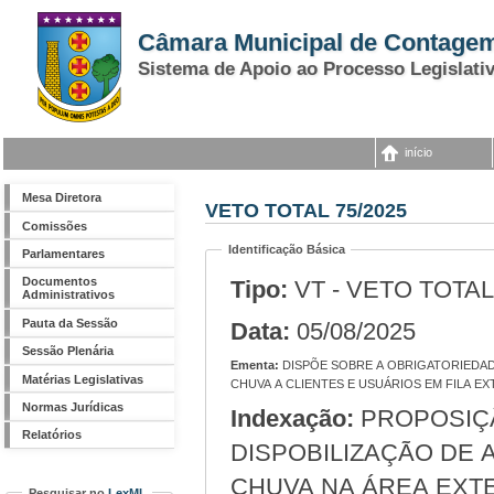
Câmara Municipal de Contage
Sistema de Apoio ao Processo Legislati
início
Mesa Diretora
VETO TOTAL 75/2025
Comissões
Identificação Básica
Parlamentares
Documentos
Tipo:
VT - VETO TOTAL
Administrativos
Pauta da Sessão
Data:
05/08/2025
Sessão Plenária
Ementa:
DISPÕE SOBRE A OBRIGATORIEDADE DAS AGÊNCIAS BANCÁRIAS DISPONIBLIZAREM ABRIGO DE PROTEÇÃO CONTRA SOL E
Matérias Legislativas
CHUVA A CLIENTES E USUÁRIOS EM FILA EX
Normas Jurídicas
Indexação:
PROPOSIÇÃO VISA ESTABELECER A OBRIGAÇÃO DA
Relatórios
DISPOBILIZAÇÃO DE 
CHUVA NA ÁREA EXT
Pesquisar no
LexML