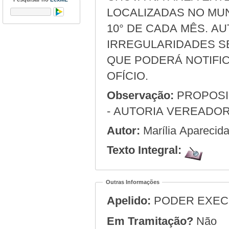
LOCALIZADAS NO MUN
10° DE CADA MÊS. A
IRREGULARIDADES S
QUE PODERÁ NOTIFI
OFÍCIO.
Observação:
PROPOSIÇÃO DE LEI ORIGINÁRIA DO PL N.º 161/2025
- AUTORIA VEREADOR
Autor:
Marília Apareci
Texto Integral:
Outras Informações
Apelido:
PODER EXEC
Em Tramitação?
Não