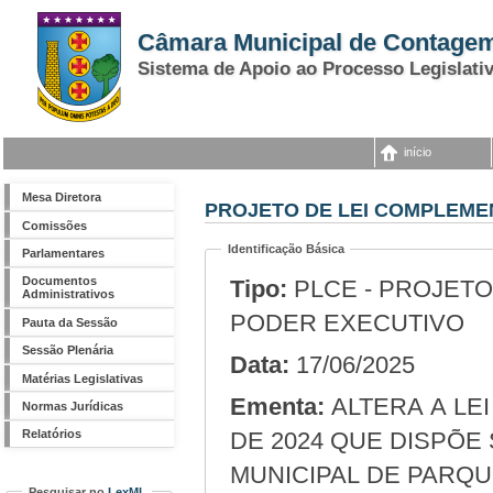
Câmara Municipal de Contage
Sistema de Apoio ao Processo Legislati
início
Mesa Diretora
PROJETO DE LEI COMPLEMEN
Comissões
Identificação Básica
Parlamentares
Documentos
Tipo:
PLCE - PROJETO
Administrativos
PODER EXECUTIVO
Pauta da Sessão
Sessão Plenária
Data:
17/06/2025
Matérias Legislativas
Ementa:
ALTERA A LEI COMPLEMENTAR N.º 373, DE 15 DE ABRIL
Normas Jurídicas
DE 2024 QUE DISPÕE
Relatórios
MUNICIPAL DE PARQU
Pesquisar no
LexML