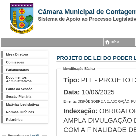
Câmara Municipal de Contage
Sistema de Apoio ao Processo Legislati
início
Mesa Diretora
PROJETO DE LEI DO PODER L
Comissões
Identificação Básica
Parlamentares
Documentos
Tipo:
PLL - PROJETO 
Administrativos
Pauta da Sessão
Data:
10/06/2025
Sessão Plenária
Ementa:
DISPÕE SOBRE A ELABORAÇÃO, PU
Matérias Legislativas
Indexação:
OBRIGATORIEDADE DE ELABORAÇÃO, PUBLICAÇÃO E
Normas Jurídicas
AMPLA DIVULGAÇÃO D
Relatórios
COM A FINALIDADE D
Pesquisar no
LexML