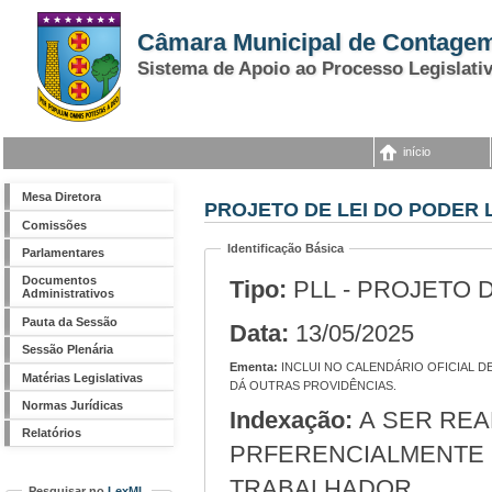
Câmara Municipal de Contage
Sistema de Apoio ao Processo Legislati
início
Mesa Diretora
PROJETO DE LEI DO PODER L
Comissões
Identificação Básica
Parlamentares
Documentos
Tipo:
PLL - PROJETO 
Administrativos
Pauta da Sessão
Data:
13/05/2025
Sessão Plenária
Ementa:
INCLUI NO CALENDÁRIO OFICIAL DE EVENTOS DO MUNICÍPIO DE CONTAGEM O PASSEIO CICLÍSTICO GIRO SUSTENTÁVEL E
Matérias Legislativas
DÁ OUTRAS PROVIDÊNCIAS.
Normas Jurídicas
Indexação:
A SER REALIZADO NO MÊS DE MAIO,
Relatórios
PRFERENCIALMENTE 
TRABALHADOR.
Pesquisar no
LexML