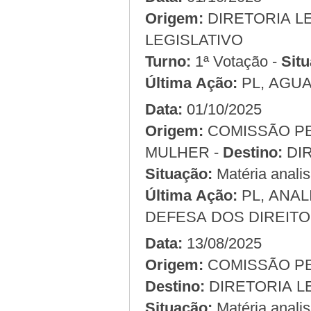
Origem:
LEGISLATIVO
Turno:
1ª Votação -
Situ
Última Ação:
PL, AGU
Data:
01/10/2025
Origem:
COMISSÃO PERMANENTE DE DEFESA DOS DIREITOS DA
MULHER -
Destino:
DI
Situação:
Matéria anali
Última Ação:
PL, ANA
DEFESA DOS DIREITO
Data:
13/08/2025
Origem:
Destino:
DIRETORIA L
Situação:
Matéria anali