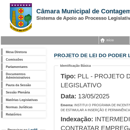
Câmara Municipal de Contage
Sistema de Apoio ao Processo Legislati
início
Mesa Diretora
PROJETO DE LEI DO PODER L
Comissões
Identificação Básica
Parlamentares
Documentos
Tipo:
PLL - PROJETO 
Administrativos
LEGISLATIVO
Pauta da Sessão
Sessão Plenária
Data:
13/05/2025
Matérias Legislativas
Ementa:
INSTITUI O PROGRAMA DE INCENTIVO AO EMPREGO PARA MÃES SOLO NO MUNICÍPIO DE CONTAGEM, COM O OBJETIVO
Normas Jurídicas
DE ESTIMULAR A INSERÇÃO E PERMANÊNC
Relatórios
Indexação:
INTERMEDIAÇÃO; EMPRESAS INTERESSADAS EM
CONTRATAR EMPREG
Pesquisar no
LexML