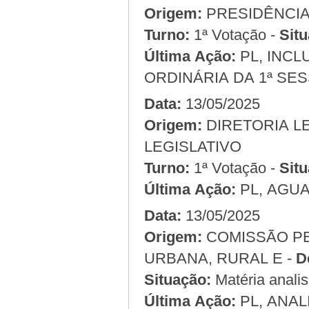
Origem:
Turno:
1ª Votação -
Situ
Última Ação:
PL, INCLUSO NA ORDEM DO DIA DA 36ª REUNIÃO
ORDINÁRIA DA 1ª SES
Data:
13/05/2025
Origem:
LEGISLATIVO
Turno:
1ª Votação -
Situ
Última Ação:
PL, AGU
Data:
13/05/2025
Origem:
COMISSÃO PERMAN. DE MEIO AMBIENTE POLÍTICAS
URBANA, RURAL E -
D
Situação:
Matéria anali
Última Ação:
PL, ANA