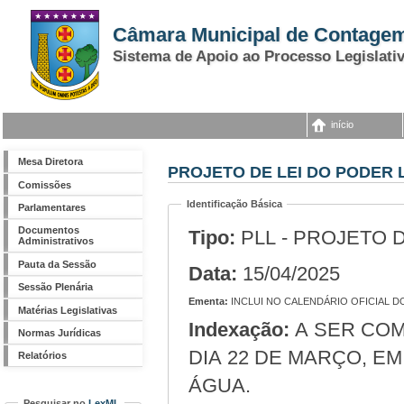
Câmara Municipal de Contage
Sistema de Apoio ao Processo Legislati
início
Mesa Diretora
PROJETO DE LEI DO PODER L
Comissões
Identificação Básica
Parlamentares
Documentos
Tipo:
PLL - PROJETO 
Administrativos
Pauta da Sessão
Data:
15/04/2025
Sessão Plenária
Ementa:
INCLUI NO CALENDÁRIO OFICIAL D
Matérias Legislativas
Indexação:
A SER COMEMORADA ANUALMENTE ANUALMENTE NO
Normas Jurídicas
DIA 22 DE MARÇO, E
Relatórios
ÁGUA.
Pesquisar no
LexML