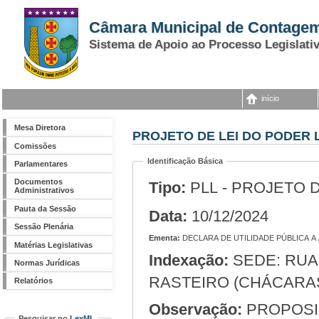
Câmara Municipal de Contage
Sistema de Apoio ao Processo Legislati
início
Mesa Diretora
PROJETO DE LEI DO PODER L
Comissões
Identificação Básica
Parlamentares
Documentos
Tipo:
PLL - PROJETO 
Administrativos
Pauta da Sessão
Data:
10/12/2024
Sessão Plenária
Ementa:
DECLARA DE UTILIDADE PÚBLICA 
Matérias Legislativas
Indexação:
SEDE: RUA JOÃO NARCISO, N.º 50, NO BAIRRO CAPIM
Normas Jurídicas
RASTEIRO (CHÁCARA
Relatórios
Observação:
PROPOSIÇ
Pesquisar no
LexML