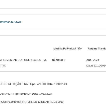
ementar 377/2024
Matéria Polêmica?
Não
Regime Tramit
PLCE - PROJETO DE LEI COMPLEMENTAR DO PODER EXECUTIVO
Número:
6
Ano:
2024
TIVO
Data:
21/10/202
TURNO REDAÇÃO FINAL
Tipo:
ANEXO
Data:
19/12/2024
IDERANÇA
Tipo:
EMENDA
Data:
17/12/2024
 COMPLEMENTAR N.º 083, DE 12 DE ABRIL DE 2010.