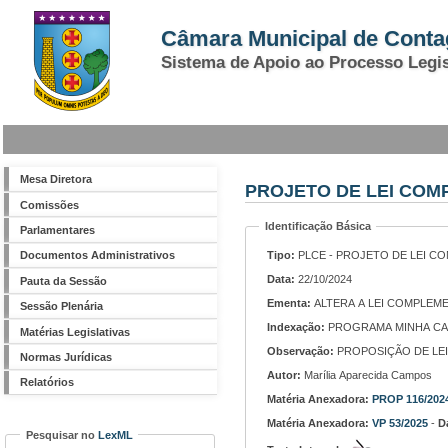
Câmara Municipal de Cont
Sistema de Apoio ao Processo Legis
Mesa Diretora
PROJETO DE LEI COM
Comissões
Identificação Básica
Parlamentares
Tipo:
Documentos Administrativos
Data:
22/10/2024
Pauta da Sessão
Ementa:
ALTERA A LEI COMPLEMEN
Sessão Plenária
Indexação:
PROGRAMA MINHA CAS
Matérias Legislativas
Observação:
PROPOSIÇÃO DE LEI N
Normas Jurídicas
Autor:
Marília Aparecida Campos
Relatórios
Matéria Anexadora:
PROP 116/202
Matéria Anexadora:
VP 53/2025
-
D
Pesquisar no
LexML