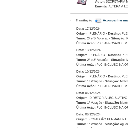
Autor:
SECRETARIA M
Ementa:
ALTERA A LEI
Tramitação
Acompanhar mat
Data:
17/12/2024
Origem:
PLENÁRIO -
Destino:
PLE
Turno:
2ª e 3ª Votação -
Situação:
P
Última Ação:
PLC, APROVADO EM 2
Data:
13/12/2024
Origem:
PLENÁRIO -
Destino:
PLE
Turno:
2ª e 3ª Votação -
Situação:
M
Última Ação:
PLC, INCLUSO NA OR
Data:
10/12/2024
Origem:
PLENÁRIO -
Destino:
PLE
Turno:
1ª Votação -
Situação:
Matér
Última Ação:
PLC, APROVADO EM 1
Data:
06/12/2024
Origem:
Turno:
1ª Votação -
Situação:
Matér
Última Ação:
PLC, INCLUSO NA OR
Data:
06/12/2024
Origem:
Turno:
1ª Votação -
Situação:
Aguar