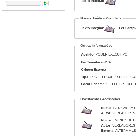
Texto Integral:
Norma Jurídica Vinculada
Texto Integral:
Lei Compl
Outras Informações
Apelido:
PODER EXECUTIVO
Em Tramitação?
Sim
Origem Externa
Tipo:
Local Origem:
PE - PODER EXECU
Documentos Acessórios
Nome:
VOTAÇÃO 2º 
Autor:
VEREADORES
Nome:
EMENDA DE L
Autor:
VEREADORES
Ementa:
ALTERA A LEI