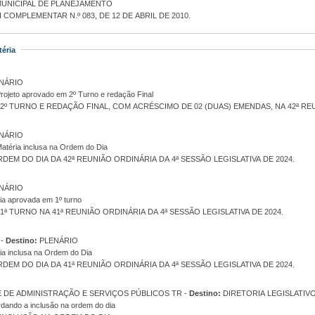
UNICIPAL DE PLANEJAMENTO
 COMPLEMENTAR N.º 083, DE 12 DE ABRIL DE 2010.
éria
NÁRIO
rojeto aprovado em 2º Turno e redação Final
º TURNO E REDAÇÃO FINAL, COM ACRÉSCIMO DE 02 (DUAS) EMENDAS, NA 42ª REUN
NÁRIO
atéria inclusa na Ordem do Dia
DEM DO DIA DA 42ª REUNIÃO ORDINÁRIA DA 4ª SESSÃO LEGISLATIVA DE 2024.
NÁRIO
ia aprovada em 1º turno
ª TURNO NA 41ª REUNIÃO ORDINÁRIA DA 4ª SESSÃO LEGISLATIVA DE 2024.
DIRETORIA LEGISLATIVO -
Destino:
PLENÁRIO
ia inclusa na Ordem do Dia
DEM DO DIA DA 41ª REUNIÃO ORDINÁRIA DA 4ª SESSÃO LEGISLATIVA DE 2024.
COMISSÃO PERMANENTE DE ADMINISTRAÇÃO E SERVIÇOS PÚBLICOS TR -
Destino:
DIRETORIA LEGISLATIV
dando a inclusão na ordem do dia