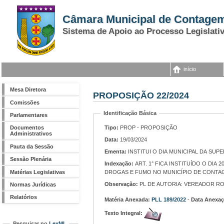
Câmara Municipal de Contage
Sistema de Apoio ao Processo Legislati
início
Mesa Diretora
PROPOSIÇÃO 22/2024
Comissões
Identificação Básica
Parlamentares
Tipo:
PROP - PROPOSIÇÃO
Documentos
Administrativos
Data:
19/03/2024
Pauta da Sessão
Ementa:
INSTITUI O DIA MUNICIPAL DA SU
Sessão Plenária
Indexação:
ART. 1° FICA INSTITUÍDO O DIA 20 DE FEVEREIRO COMO O DIA MUNICIPAL DA SUPERAÇÃO DO VÍCIO EM ÁLCOOL,
Matérias Legislativas
DROGAS E FUMO NO MUNICÍPIO DE CONTA
Observação:
PL DE AUTORIA: VEREADOR R
Normas Jurídicas
Relatórios
Matéria Anexada:
PLL 189/2022
-
Data Anexaç
Texto Integral:
Pesquisar no
LexML