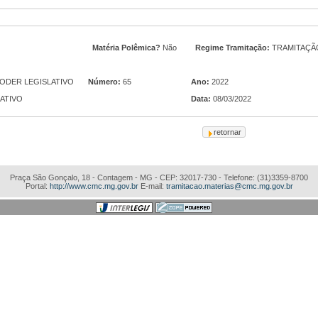
Matéria Polêmica?
Não
Regime Tramitação:
TRAMITAÇÃ
PODER LEGISLATIVO
Número:
65
Ano:
2022
LATIVO
Data:
08/03/2022
Praça São Gonçalo, 18 - Contagem - MG - CEP: 32017-730 - Telefone: (31)3359-8700
Portal:
http://www.cmc.mg.gov.br
E-mail:
tramitacao.materias@cmc.mg.gov.br