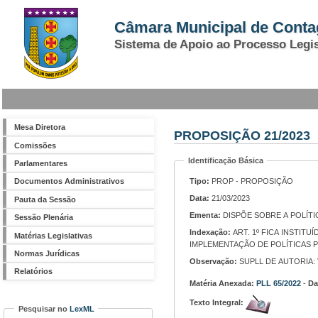
Câmara Municipal de Cont
Sistema de Apoio ao Processo Legis
Mesa Diretora
PROPOSIÇÃO 21/2023
Comissões
Identificação Básica
Parlamentares
Tipo:
PROP - PROPOSIÇÃO
Documentos Administrativos
Data:
21/03/2023
Pauta da Sessão
Ementa:
DISPÕE SOBRE A POLÍTI
Sessão Plenária
Indexação:
ART. 1º FICA INSTITUÍDA A POLÍTICA MUNICIPAL DE SAÚDE DAS MULHERES, QUE DEFINE PRINCÍPIOS, DIRETRIZES E COMPETÊNCIAS PARA A FORMULAÇÃO E
Matérias Legislativas
IMPLEMENTAÇÃO DE POLÍTICAS 
Normas Jurídicas
Observação:
SUPLL DE AUTORIA:
Relatórios
Matéria Anexada:
PLL 65/2022
-
Da
Texto Integral:
Pesquisar no
LexML