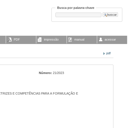
Busca por palavra-chave
PDF
impressão
manual
acessar
pdf
Número:
21/2023