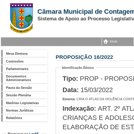
Câmara Municipal de Contage
Sistema de Apoio ao Processo Legislati
início
Mesa Diretora
PROPOSIÇÃO 16/2022
Comissões
Identificação Básica
Parlamentares
Documentos
Tipo:
PROP - PROPOS
Administrativos
Pauta da Sessão
Data:
15/03/2022
Sessão Plenária
Ementa:
CRIA O ATLAS DA VIOLÊNCIA CON
Matérias Legislativas
Indexação:
ART. 2º ATLAS DA VIOLÊNCIA CONTRA MULHERES,
Normas Jurídicas
CRIANÇAS E ADOLES
Relatórios
ELABORAÇÃO DE EST
Pesquisar no
LexML