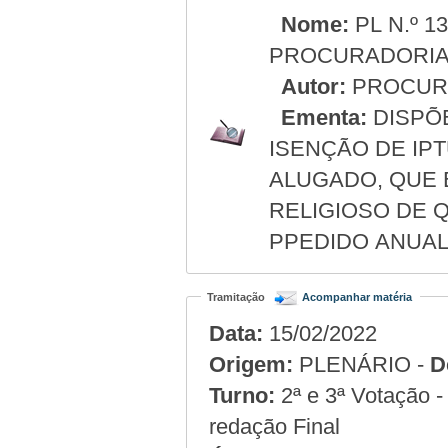
Nome:
PL N.º 1
PROCURADORI
Autor:
PROCURA
Ementa:
DISPÕ
ISENÇÃO DE IP
ALUGADO, QUE 
RELIGIOSO DE 
PPEDIDO ANUAL
Tramitação
Acompanhar matéria
Data:
15/02/2022
Origem:
PLENÁRIO -
D
Turno:
2ª e 3ª Votação 
redação Final