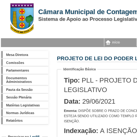
Câmara Municipal de Contage
Sistema de Apoio ao Processo Legislati
início
Mesa Diretora
PROJETO DE LEI DO PODER L
Comissões
Identificação Básica
Parlamentares
Documentos
Tipo:
PLL - PROJETO 
Administrativos
LEGISLATIVO
Pauta da Sessão
Sessão Plenária
Data:
29/06/2021
Matérias Legislativas
Ementa:
DISPÕE SOBRE O PRAZO DE CONCESSÃO DE ISENÇÃO DE IPTU PARA IMÓVEL PRÓPRIO, CEDIDO OU ALUGADO, QUE
Normas Jurídicas
ESTEJA SENDO UTILIZADO COMO TEMPLO R
Relatórios
ISENÇÃO.
Indexação:
A ISENÇÃO CONFERIDA AOS IMÓVEIS, CEDIDOS OU
Pesquisar no
LexML