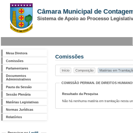
Câmara Municipal de Contage
Sistema de Apoio ao Processo Legislati
Mesa Diretora
Comissões
Comissões
Parlamentares
Início
Composição
Matérias em Tramitaçã
Documentos
Administrativos
COMISSÃO PERMAN. DE DIREITOS HUM
Pauta da Sessão
Resultado da Pesquisa
Sessão Plenária
Não há nenhuma matéria em tramitação nesta un
Matérias Legislativas
Normas Jurídicas
Relatórios
Pesquisar no
LexML